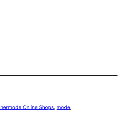
gnermode Online Shops
, 
mode
, 