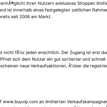
ermÃ¶glicht ihren Nutzern exklusives Shoppen limit
 und ist innerhalb eines festgelegten zeitlichen Rah
eits seit 2006 am Markt.
icht fÃ¼r jeden ersichtlich. Der Zugang ist erst dur
ffnet sich dem Nutzer ein gut sortierter und schnell
cheinen neue Verkaufsaktionen, Ã¼ber die registrier
uf www.buyvip.com an limitierten Verkaufskampagne