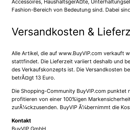
Accessoires, HaushaltsgerÃ¤te, Unterhaltungsele
Fashion-Bereich von Bedeutung sind. Dabei sind
Versandkosten & Lieferz
Alle Artikel, die auf www.BuyVIP.com verkauft 
stattfindet. Die Lieferzeit variiert deshalb un
des Verkaufskonzepts ist. Die Versandkosten bel
betrÃ¤gt 13 Euro.
Die Shopping-Community BuyVIP.com punktet mit
profitieren von einer 100%igen Markensicherhei
zurÃ¼ckzusenden. BuyVIP Ã¼bernimmt die Kosten
Kontakt
BuyVIP GmbH