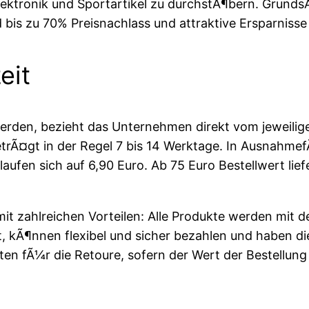
ktronik und Sportartikel zu durchstÃ¶bern. GrundsÃ¤t
 bis zu 70% Preisnachlass und attraktive Ersparnisse
eit
werden, bezieht das Unternehmen direkt vom jeweilige
d betrÃ¤gt in der Regel 7 bis 14 Werktage. In Ausnahm
aufen sich auf 6,90 Euro. Ab 75 Euro Bestellwert lie
 zahlreichen Vorteilen: Alle Produkte werden mit d
t, kÃ¶nnen flexibel und sicher bezahlen und haben d
 fÃ¼r die Retoure, sofern der Wert der Bestellung