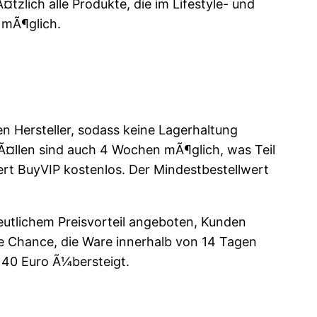
zlich alle Produkte, die im Lifestyle- und
 mÃ¶glich.
n Hersteller, sodass keine Lagerhaltung
efÃ¤llen sind auch 4 Wochen mÃ¶glich, was Teil
fert BuyVIP kostenlos. Der Mindestbestellwert
eutlichem Preisvorteil angeboten, Kunden
ie Chance, die Ware innerhalb von 14 Tagen
 40 Euro Ã¼bersteigt.