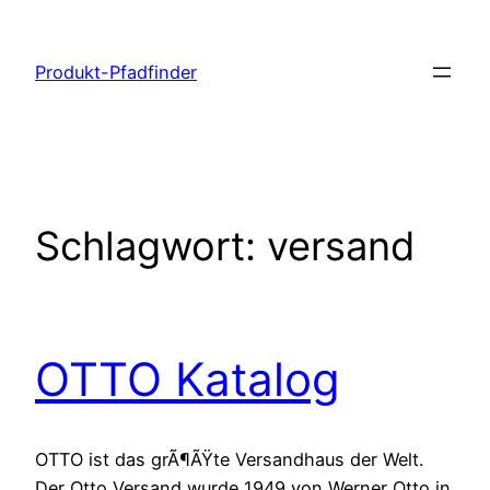
Zum
Inhalt
Produkt-Pfadfinder
springen
Schlagwort:
versand
OTTO Katalog
OTTO ist das grÃ¶ÃŸte Versandhaus der Welt.
Der Otto Versand wurde 1949 von Werner Otto in