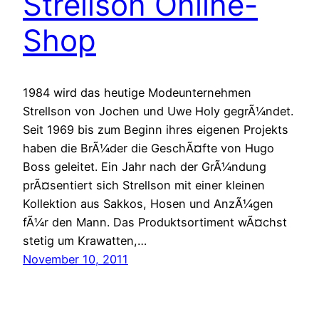
Strellson Online-
Shop
1984 wird das heutige Modeunternehmen
Strellson von Jochen und Uwe Holy gegrÃ¼ndet.
Seit 1969 bis zum Beginn ihres eigenen Projekts
haben die BrÃ¼der die GeschÃ¤fte von Hugo
Boss geleitet. Ein Jahr nach der GrÃ¼ndung
prÃ¤sentiert sich Strellson mit einer kleinen
Kollektion aus Sakkos, Hosen und AnzÃ¼gen
fÃ¼r den Mann. Das Produktsortiment wÃ¤chst
stetig um Krawatten,…
November 10, 2011