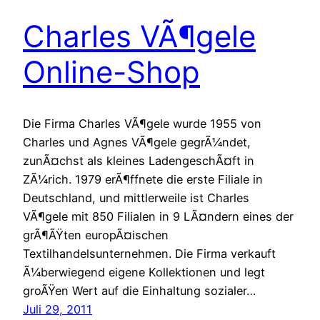
Charles VÃ¶gele
Online-Shop
Die Firma Charles VÃ¶gele wurde 1955 von
Charles und Agnes VÃ¶gele gegrÃ¼ndet,
zunÃ¤chst als kleines LadengeschÃ¤ft in
ZÃ¼rich. 1979 erÃ¶ffnete die erste Filiale in
Deutschland, und mittlerweile ist Charles
VÃ¶gele mit 850 Filialen in 9 LÃ¤ndern eines der
grÃ¶ÃŸten europÃ¤ischen
Textilhandelsunternehmen. Die Firma verkauft
Ã¼berwiegend eigene Kollektionen und legt
groÃŸen Wert auf die Einhaltung sozialer…
Juli 29, 2011