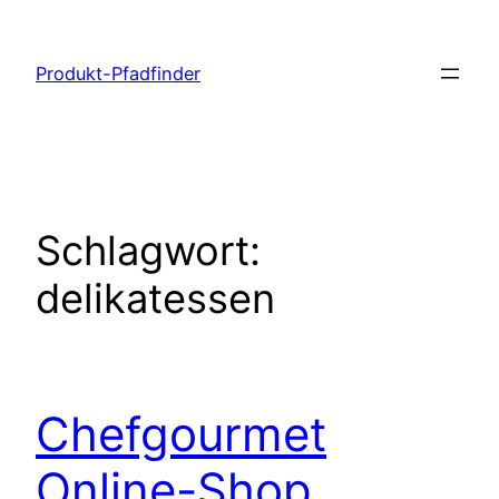
Zum
Inhalt
Produkt-Pfadfinder
springen
Schlagwort:
delikatessen
Chefgourmet
Online-Shop