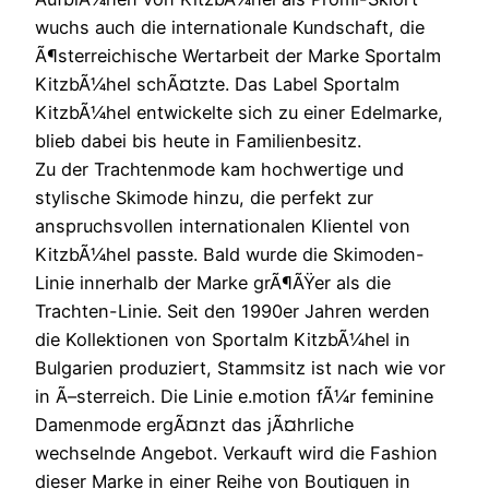
wuchs auch die internationale Kundschaft, die
Ã¶sterreichische Wertarbeit der Marke Sportalm
KitzbÃ¼hel schÃ¤tzte. Das Label Sportalm
KitzbÃ¼hel entwickelte sich zu einer Edelmarke,
blieb dabei bis heute in Familienbesitz.
Zu der Trachtenmode kam hochwertige und
stylische Skimode hinzu, die perfekt zur
anspruchsvollen internationalen Klientel von
KitzbÃ¼hel passte. Bald wurde die Skimoden-
Linie innerhalb der Marke grÃ¶ÃŸer als die
Trachten-Linie. Seit den 1990er Jahren werden
die Kollektionen von Sportalm KitzbÃ¼hel in
Bulgarien produziert, Stammsitz ist nach wie vor
in Ã–sterreich. Die Linie e.motion fÃ¼r feminine
Damenmode ergÃ¤nzt das jÃ¤hrliche
wechselnde Angebot. Verkauft wird die Fashion
dieser Marke in einer Reihe von Boutiquen in