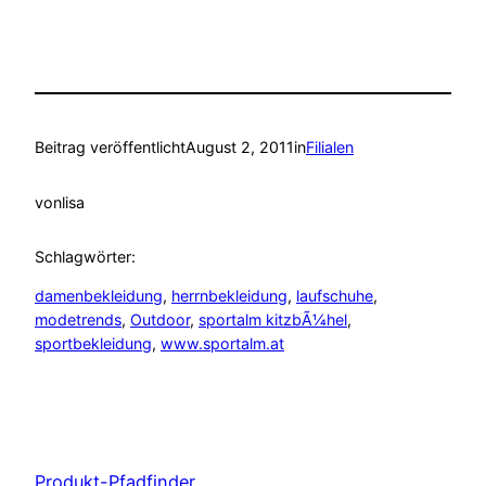
Beitrag veröffentlicht
August 2, 2011
in
Filialen
von
lisa
Schlagwörter:
damenbekleidung
, 
herrnbekleidung
, 
laufschuhe
, 
modetrends
, 
Outdoor
, 
sportalm kitzbÃ¼hel
, 
sportbekleidung
, 
www.sportalm.at
Produkt-Pfadfinder