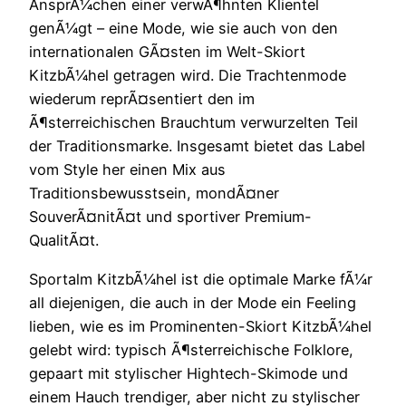
AnsprÃ¼chen einer verwÃ¶hnten Klientel
genÃ¼gt – eine Mode, wie sie auch von den
internationalen GÃ¤sten im Welt-Skiort
KitzbÃ¼hel getragen wird. Die Trachtenmode
wiederum reprÃ¤sentiert den im
Ã¶sterreichischen Brauchtum verwurzelten Teil
der Traditionsmarke. Insgesamt bietet das Label
vom Style her einen Mix aus
Traditionsbewusstsein, mondÃ¤ner
SouverÃ¤nitÃ¤t und sportiver Premium-
QualitÃ¤t.
Sportalm KitzbÃ¼hel ist die optimale Marke fÃ¼r
all diejenigen, die auch in der Mode ein Feeling
lieben, wie es im Prominenten-Skiort KitzbÃ¼hel
gelebt wird: typisch Ã¶sterreichische Folklore,
gepaart mit stylischer Hightech-Skimode und
einem Hauch trendiger, aber nicht zu stylischer