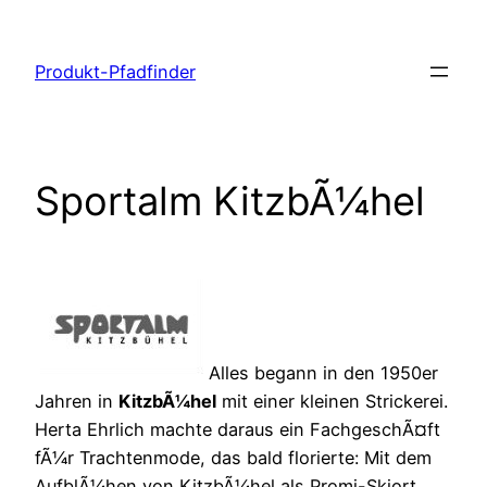
Zum
Inhalt
Produkt-Pfadfinder
springen
Sportalm KitzbÃ¼hel
Alles begann in den 1950er
Jahren in
KitzbÃ¼hel
mit einer kleinen Strickerei.
Herta Ehrlich machte daraus ein FachgeschÃ¤ft
fÃ¼r Trachtenmode, das bald florierte: Mit dem
AufblÃ¼hen von KitzbÃ¼hel als Promi-Skiort