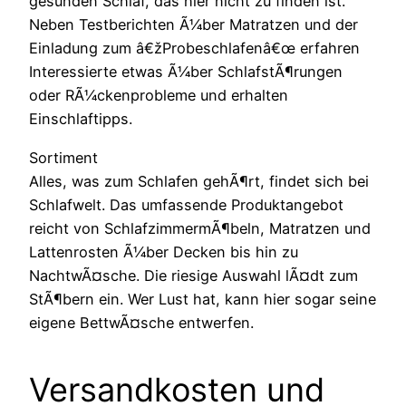
gesunden Schlaf, das hier nicht zu finden ist.
Neben Testberichten Ã¼ber Matratzen und der
Einladung zum â€žProbeschlafenâ€œ erfahren
Interessierte etwas Ã¼ber SchlafstÃ¶rungen
oder RÃ¼ckenprobleme und erhalten
Einschlaftipps.
Sortiment
Alles, was zum Schlafen gehÃ¶rt, findet sich bei
Schlafwelt. Das umfassende Produktangebot
reicht von SchlafzimmermÃ¶beln, Matratzen und
Lattenrosten Ã¼ber Decken bis hin zu
NachtwÃ¤sche. Die riesige Auswahl lÃ¤dt zum
StÃ¶bern ein. Wer Lust hat, kann hier sogar seine
eigene BettwÃ¤sche entwerfen.
Versandkosten und