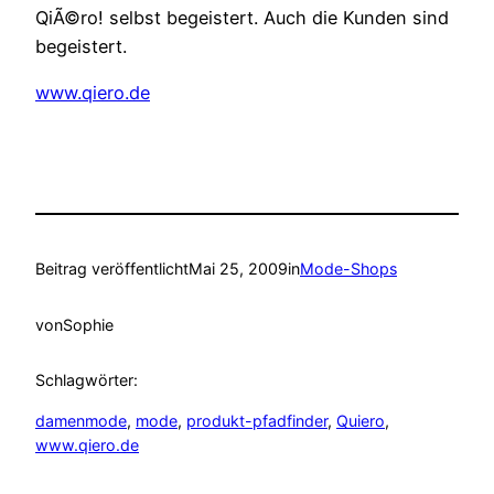
QiÃ©ro! selbst begeistert. Auch die Kunden sind
begeistert.
www.qiero.de
Beitrag veröffentlicht
Mai 25, 2009
in
Mode-Shops
von
Sophie
Schlagwörter:
damenmode
, 
mode
, 
produkt-pfadfinder
, 
Quiero
, 
www.qiero.de