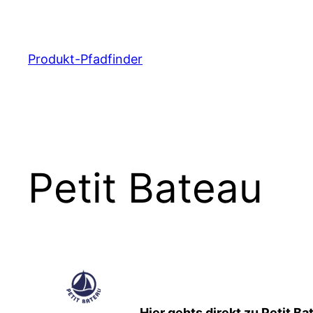
Zum
Inhalt
springen
Produkt-Pfadfinder
Petit Bateau
Hier gehts direkt zu Petit Ba