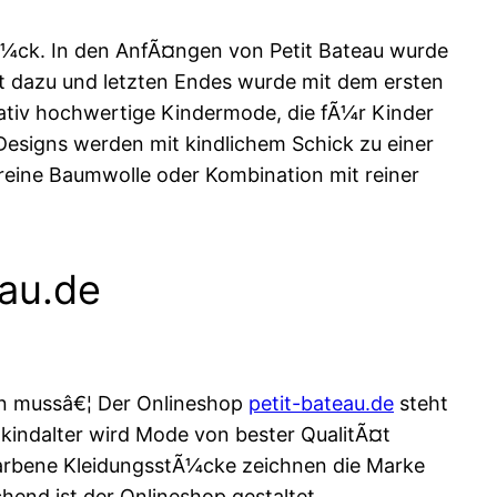
rÃ¼ck. In den AnfÃ¤ngen von Petit Bateau wurde
 dazu und letzten Endes wurde mit dem ersten
ativ hochwertige Kindermode, die fÃ¼r Kinder
Designs werden mit kindlichem Schick zu einer
 reine Baumwolle oder Kombination mit reiner
au.de
en mussâ€¦ Der Onlineshop
petit-bateau.de
steht
indalter wird Mode von bester QualitÃ¤t
farbene KleidungsstÃ¼cke zeichnen die Marke
chend ist der Onlineshop gestaltet.