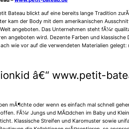
t Bateau blickt auf eine bereits lange Tradition zu
ter kam der Body mit dem amerikanischen Ausschnitt
r Welt angeboten. Das Unternehmen steht fÃ¼r qualit
hren angeboten wird. Dezente Farben und klassische 
ach wie vor auf die verwendeten Materialien gelegt:
ionkid â€“ www.petit-bate
pen mÃ¶chte oder wenn es einfach mal schnell geh
offen. FÃ¼r Jungs und MÃ¤dchen im Baby und Kleink
ticht. Klassische Streifen und Karomuster sowie uni
 Boutiquen die Kollektionen prÃ¤sentieren, so anspre