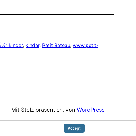
Ã¼r kinder
, 
kinder
, 
Petit Bateau
, 
www.petit-
Mit Stolz präsentiert von
WordPress
Accept