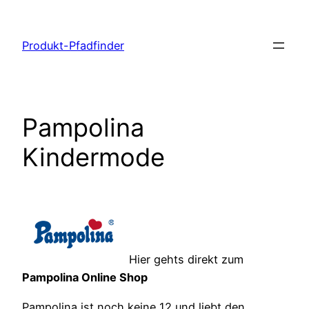
Zum
Inhalt
Produkt-Pfadfinder
springen
Pampolina
Kindermode
Hier gehts direkt zum
Pampolina Online Shop
Pampolina ist noch keine 12 und liebt den