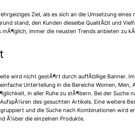
 ehrgeiziges Ziel, als es sich an die Umsetzung eine
rund stand, den Kunden dieselbe QualitÃ¤t und Viel
s mÃ¶glich, immer die neusten Trends anbieten zu
t
ite wird nicht gestÃ¶rt durch auffÃ¤llige Banner. I
e einfache Unterteilung in die Bereiche Women, Men,
glichkeit, in aller Ruhe zu stÃ¶bern. Bei der Such
s AufspÃ¼ren des gesuchten Artikels. Eine weitere Bes
gruppiert und die Suche nach Kombinationen wird erle
d Ã¼ber die einzelnen Produkte.