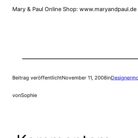
Mary & Paul Online Shop: www.maryandpaul.de
Beitrag veröffentlicht
November 11, 2008
in
Designermo
von
Sophie