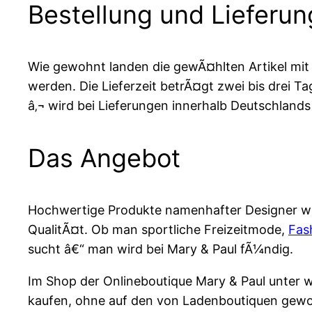
Bestellung und Lieferun
Wie gewohnt landen die gewÃ¤hlten Artikel mit 
werden. Die Lieferzeit betrÃ¤gt zwei bis drei T
â‚¬ wird bei Lieferungen innerhalb Deutschland
Das Angebot
Hochwertige Produkte namenhafter Designer wie 
QualitÃ¤t. Ob man sportliche Freizeitmode,
Fas
sucht â€“ man wird bei Mary & Paul fÃ¼ndig.
Im Shop der Onlineboutique Mary & Paul unte
kaufen, ohne auf den von Ladenboutiquen gewo