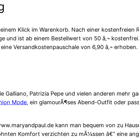
g
einem Klick im Warenkorb. Nach einer kostenfreien 
age und ist ab einem Bestellwert von 50 â‚¬ kostenfr
s eine Versandkostenpauschale von 6,90 â‚¬ erhoben.
Galliano, Patrizia Pepe und vielen anderen mehr gar
hion Mode
, ein glamourÃ¶ses Abend-Outfit oder pa
r www.maryandpaul.de kann man bequem von zu Haus
hnten Komfort verzichten zu mÃ¼ssen â€“ eine ang