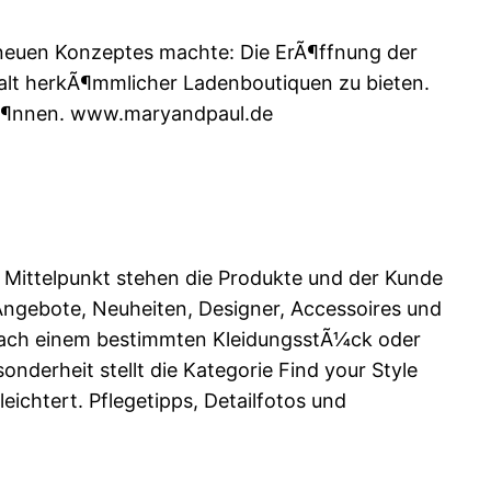
s neuen Konzeptes machte: Die ErÃ¶ffnung der
falt herkÃ¶mmlicher Ladenboutiquen zu bieten.
 kÃ¶nnen. www.maryandpaul.de
m Mittelpunkt stehen die Produkte und der Kunde
 Angebote, Neuheiten, Designer, Accessoires und
e nach einem bestimmten KleidungsstÃ¼ck oder
onderheit stellt die Kategorie Find your Style
ichtert. Pflegetipps, Detailfotos und