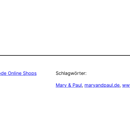
de Online Shops
Schlagwörter:
Mary & Paul
, 
maryandpaul.de
, 
ww