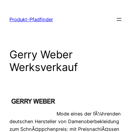
Zum
Inhalt
Produkt-Pfadfinder
springen
Gerry Weber
Werksverkauf
Mode eines der fÃ¼hrenden
deutschen Hersteller von Damenoberbekleidung
zum SchnÃ¤ppchenpreis: mit PreisnachlÃ¤ssen