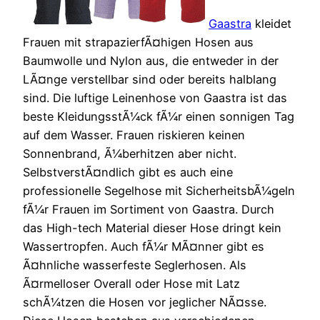
Gaastra
kleidet
Frauen mit strapazierfÃ¤higen Hosen aus
Baumwolle und Nylon aus, die entweder in der
LÃ¤nge verstellbar sind oder bereits halblang
sind. Die luftige Leinenhose von Gaastra ist das
beste KleidungsstÃ¼ck fÃ¼r einen sonnigen Tag
auf dem Wasser. Frauen riskieren keinen
Sonnenbrand, Ã¼berhitzen aber nicht.
SelbstverstÃ¤ndlich gibt es auch eine
professionelle Segelhose mit SicherheitsbÃ¼geln
fÃ¼r Frauen im Sortiment von Gaastra. Durch
das High-tech Material dieser Hose dringt kein
Wassertropfen. Auch fÃ¼r MÃ¤nner gibt es
Ã¤hnliche wasserfeste Seglerhosen. Als
Ã¤rmelloser Overall oder Hose mit Latz
schÃ¼tzen die Hosen vor jeglicher NÃ¤sse.