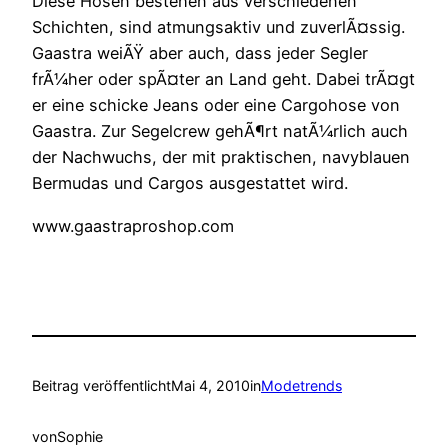
Diese Hosen bestehen aus verschiedenen
Schichten, sind atmungsaktiv und zuverlÃ¤ssig.
Gaastra weiÃŸ aber auch, dass jeder Segler
frÃ¼her oder spÃ¤ter an Land geht. Dabei trÃ¤gt
er eine schicke Jeans oder eine Cargohose von
Gaastra. Zur Segelcrew gehÃ¶rt natÃ¼rlich auch
der Nachwuchs, der mit praktischen, navyblauen
Bermudas und Cargos ausgestattet wird.
www.gaastraproshop.com
Beitrag veröffentlicht
Mai 4, 2010
in
Modetrends
von
Sophie