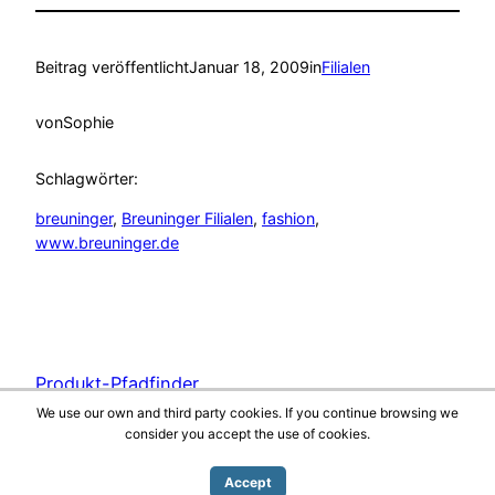
Beitrag veröffentlicht
Januar 18, 2009
in
Filialen
von
Sophie
Schlagwörter:
breuninger
, 
Breuninger Filialen
, 
fashion
, 
www.breuninger.de
Produkt-Pfadfinder
We use our own and third party cookies. If you continue browsing we
consider you accept the use of cookies.
Mit Stolz präsentiert von
WordPress
Accept