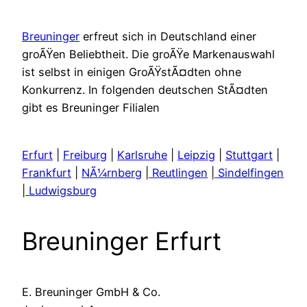
Breuninger
erfreut sich in Deutschland einer
groÃŸen Beliebtheit. Die groÃŸe Markenauswahl
ist selbst in einigen GroÃŸstÃ¤dten ohne
Konkurrenz. In folgenden deutschen StÃ¤dten
gibt es Breuninger Filialen
Erfurt
|
Freiburg
|
Karlsruhe
|
Leipzig
|
Stuttgart
|
Frankfurt
|
NÃ¼rnberg
|
Reutlingen
|
Sindelfingen
|
Ludwigsburg
Breuninger Erfurt
E. Breuninger GmbH & Co.