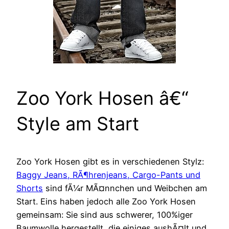
Zoo York Hosen â€“
Style am Start
Zoo York Hosen gibt es in verschiedenen Stylz:
Baggy Jeans, RÃ¶hrenjeans, Cargo-Pants und
Shorts
sind fÃ¼r MÃ¤nnchen und Weibchen am
Start. Eins haben jedoch alle Zoo York Hosen
gemeinsam: Sie sind aus schwerer, 100%iger
Baumwolle hergestellt, die einiges aushÃ¤lt und