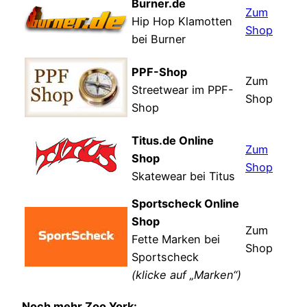
Burner.de
Zum
Hip Hop Klamotten
Shop
bei Burner
PPF-Shop
Zum
Streetwear im PPF-
Shop
Shop
Titus.de Online
Zum
Shop
Shop
Skatewear bei Titus
Sportscheck Online
Shop
Zum
Fette Marken bei
Shop
Sportscheck
(klicke auf „Marken“)
Noch mehr Zoo York: